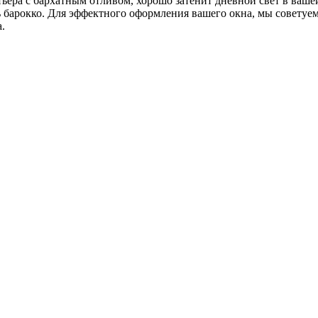
ьера с бархатным отливом, хорошо затенит дневной свет в вашей
ь барокко. Для эффектного оформления вашего окна, мы советуем
.