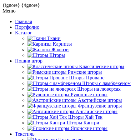
{ignore}
{/ignore}
Меню
Главная
Портфолио
Каталог
Ткани
Карнизы
Жалюзи
Шторы
Пошив штор
Классические шторы
Римские шторы
Шторы Прованс
Шторы с ламбрекеном
Шторы на люверсах
Рулонные шторы
Австрийские шторы
Французские шторы
Английские шторы
Шторы Хай Тек
Шторы Кантри
Японские шторы
Текстиль
Покрывало