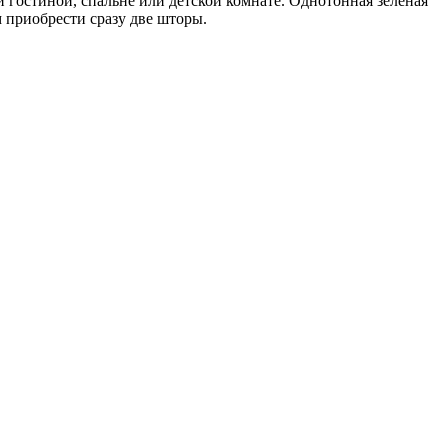
 гостиной, спальне или детской комнате. Однотонная зеленая
 приобрести сразу две шторы.