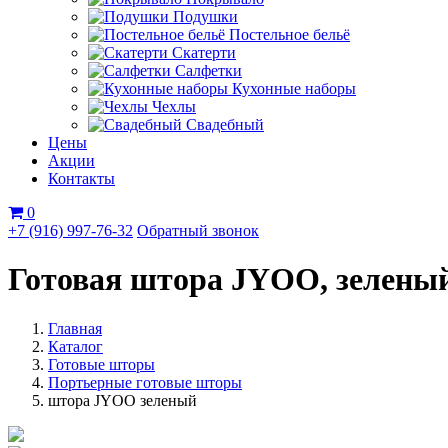
Подушки
Постельное бельё
Скатерти
Салфетки
Кухонные наборы
Чехлы
Свадебный
Цены
Акции
Контакты
0
+7 (916) 997-76-32
Обратный звонок
Готовая штора JYОО, зелены
Главная
Каталог
Готовые шторы
Портьерные готовые шторы
штора JYОО зеленый