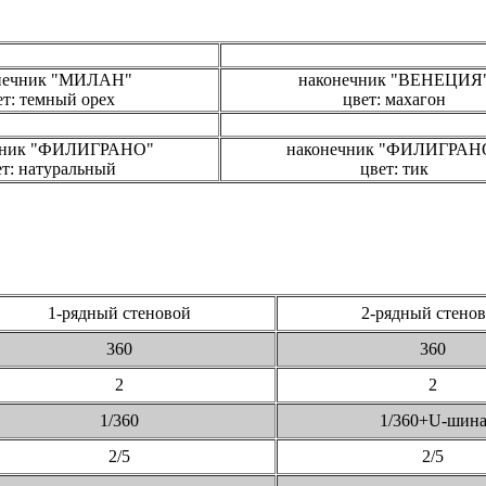
нечник "МИЛАН"
наконечник "ВЕНЕЦИЯ
ет: темный орех
цвет: махагон
чник "ФИЛИГРАНО"
наконечник "ФИЛИГРАН
ет: натуральный
цвет: тик
1-рядный стеновой
2-рядный стено
360
360
2
2
1/360
1/360+U-шин
2/5
2/5