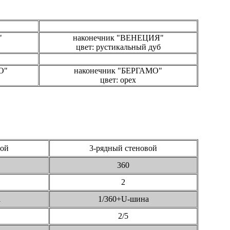
"
наконечник "ВЕНЕЦИЯ"
цвет: рустикальный дуб
О"
наконечник "БЕРГАМО"
цвет: орех
вой
3-рядный стеновой
360
2
а
1/360+U-шина
2/5