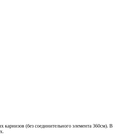
х карнизов (без соединительного элемента 360см). В
х.