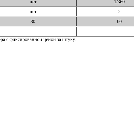
нет
1/360
нет
2
30
60
ера с фиксированной ценой за штуку.