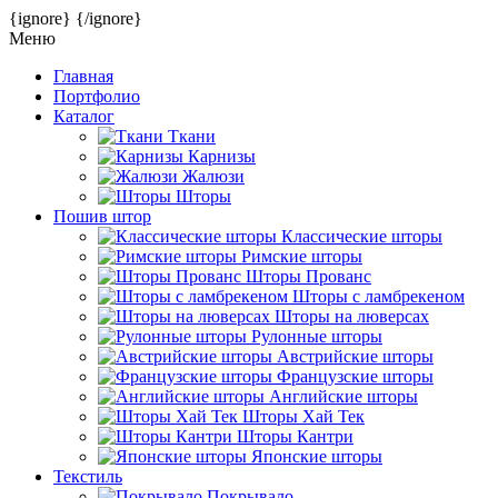
{ignore}
{/ignore}
Меню
Главная
Портфолио
Каталог
Ткани
Карнизы
Жалюзи
Шторы
Пошив штор
Классические шторы
Римские шторы
Шторы Прованс
Шторы с ламбрекеном
Шторы на люверсах
Рулонные шторы
Австрийские шторы
Французские шторы
Английские шторы
Шторы Хай Тек
Шторы Кантри
Японские шторы
Текстиль
Покрывало