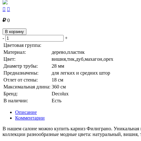


0
В корзину
-
+
Цветовая группа:
Материал:
дерево,пластик
Цвет:
вишня,тик,дуб,махагон,орех
Диаметр трубы:
28 мм
Предназначены:
для легких и средних штор
Отлет от стены:
18 см
Максимальная длина:
360 см
Бренд:
Decolux
В наличии:
Есть
Описание
Комментарии
В нашем салоне можно купить карниз Филиграно. Уникальная к
коллекции разнообразные модные цвета: натуральный, вишня, т