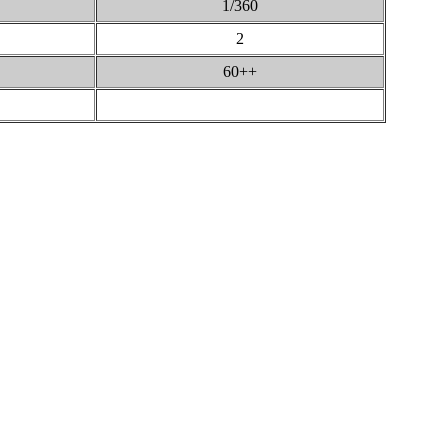
1/360
2
60++