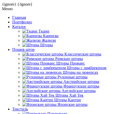
{ignore}
{/ignore}
Меню
Главная
Портфолио
Каталог
Ткани
Карнизы
Жалюзи
Шторы
Пошив штор
Классические шторы
Римские шторы
Шторы Прованс
Шторы с ламбрекеном
Шторы на люверсах
Рулонные шторы
Австрийские шторы
Французские шторы
Английские шторы
Шторы Хай Тек
Шторы Кантри
Японские шторы
Текстиль
Покрывало