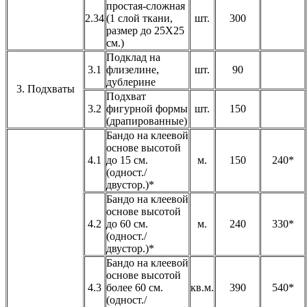
простая-сложная
2.34
(1 слой ткани,
шт.
300
размер до 25Х25
см.)
Подклад на
3.1
флизелине,
шт.
90
дублерине
3. Подхваты
Подхват
3.2
фигурной формы
шт.
150
(драпированные)
Бандо на клеевой
основе высотой
4.1
до 15 см.
м.
150
240*
(одност./
двустор.)*
Бандо на клеевой
основе высотой
4.2
до 60 см.
м.
240
330*
(одност./
двустор.)*
Бандо на клеевой
основе высотой
4.3
более 60 см.
кв.м.
390
540*
(одност./