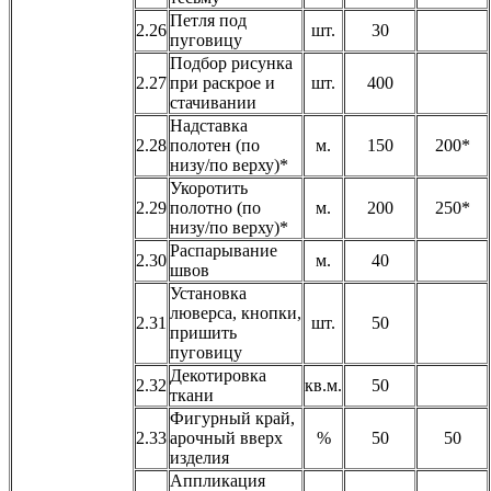
Петля под
2.26
шт.
30
пуговицу
Подбор рисунка
2.27
при раскрое и
шт.
400
стачивании
Надставка
2.28
полотен (по
м.
150
200*
низу/по верху)*
Укоротить
2.29
полотно (по
м.
200
250*
низу/по верху)*
Распарывание
2.30
м.
40
швов
Установка
люверса, кнопки,
2.31
шт.
50
пришить
пуговицу
Декотировка
2.32
кв.м.
50
ткани
Фигурный край,
2.33
арочный вверх
%
50
50
изделия
Аппликация