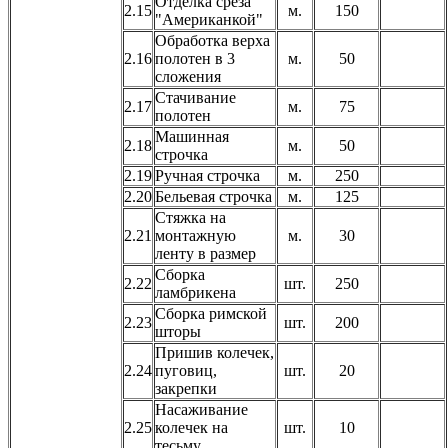
Отделка среза
2.15
м.
150
"Американкой"
Обработка верха
2.16
полотен в 3
м.
50
сложения
Стачивание
2.17
м.
75
полотен
Машинная
2.18
м.
50
строчка
2.19
Ручная строчка
м.
250
2.20
Бельевая строчка
м.
125
Стяжка на
2.21
монтажную
м.
30
ленту в размер
Сборка
2.22
шт.
250
ламбрикена
Сборка римской
2.23
шт.
200
шторы
Пришив колечек,
2.24
пуговиц,
шт.
20
закрепки
Насаживание
2.25
колечек на
шт.
10
тесьму