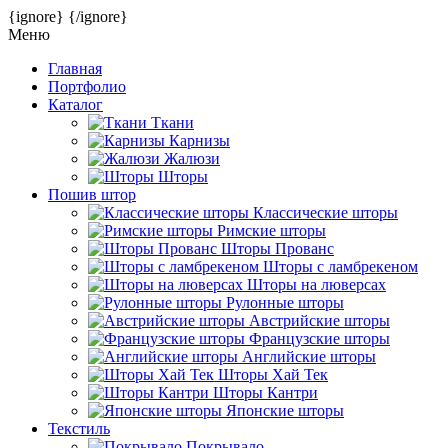
{ignore}
{/ignore}
Меню
Главная
Портфолио
Каталог
Ткани
Карнизы
Жалюзи
Шторы
Пошив штор
Классические шторы
Римские шторы
Шторы Прованс
Шторы с ламбрекеном
Шторы на люверсах
Рулонные шторы
Австрийские шторы
Французские шторы
Английские шторы
Шторы Хай Тек
Шторы Кантри
Японские шторы
Текстиль
Покрывало