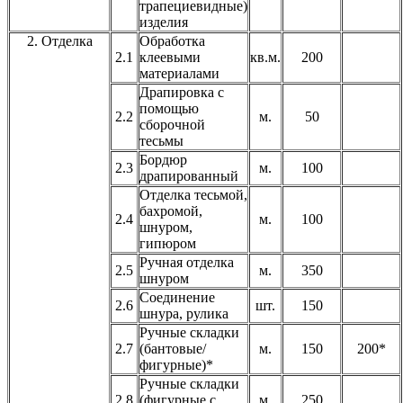
трапециевидные)
изделия
2. Отделка
Обработка
2.1
клеевыми
кв.м.
200
материалами
Драпировка с
помощью
2.2
м.
50
сборочной
тесьмы
Бордюр
2.3
м.
100
драпированный
Отделка тесьмой,
бахромой,
2.4
м.
100
шнуром,
гипюром
Ручная отделка
2.5
м.
350
шнуром
Соединение
2.6
шт.
150
шнура, рулика
Ручные складки
2.7
(бантовые/
м.
150
200*
фигурные)*
Ручные складки
2.8
(фигурные с
м.
250