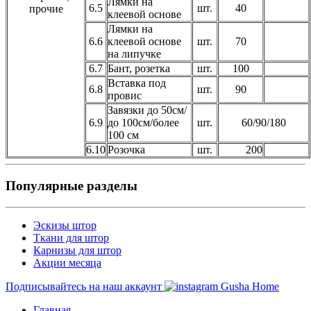
Лямки на
6.5
шт.
40
прочие
клеевой основе
Лямки на
6.6
клеевой основе
шт.
70
на липучке
6.7
Бант, розетка
шт.
100
Вставка под
6.8
шт.
90
провис
Завязки до 50см/
6.9
до 100см/более
шт.
60/90/180
100 см
6.10
Розочка
шт.
200
Популярные разделы
Эскизы штор
Ткани для штор
Карнизы для штор
Акции месяца
Подписывайтесь на наш аккаунт
Gusha Home
Главная