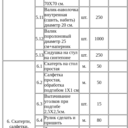
70Х70 см.
Валик-наволочка
внутренная
5.11
шт.
250
(сшить, набить)
диаметр 20 см.
Валик
поролоновый
5.12
шт.
1000
диаметр 25
см+наперник
Сидушка на стул
5.13
шт.
250
на синтепоне
Скатерть на стол
6.1
м.
50
простая
Салфетка
простая,
6.2
м.
50
обработка
подгибом 1Х1 см
Вытачивание
уголков при
6.3
шт.
15
подгибе
2,5Х2,5см.
Рулик сделать и
6.4
м.
80
6. Скатерти,
пришить
салфетки,