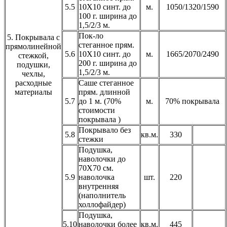
5.5
10Х10 синт. до
м.
1050/1320/1590
100 г. ширина до
1,5/2/3 м.
Пок-ло
5. Покрывала с
стеганное прям.
прямолинейной
5.6
10Х10 синт. до
м.
1665/2070/2490
стежкой,
200 г. ширина до
подушки,
1,5/2/3 м.
чехлы,
расходные
Саше стеганное
материалы
прям. длинной
5.7
до 1 м. (70%
м.
70% покрывала
стоимости
покрывала )
Покрывало без
5.8
кв.м.
330
стежки
Подушка,
наволочки до
70Х70 см.
5.9
наволочка
шт.
220
внутренняя
(наполнитель
холлофайдер)
Подушка,
5.10
наволочки более
кв.м.
445