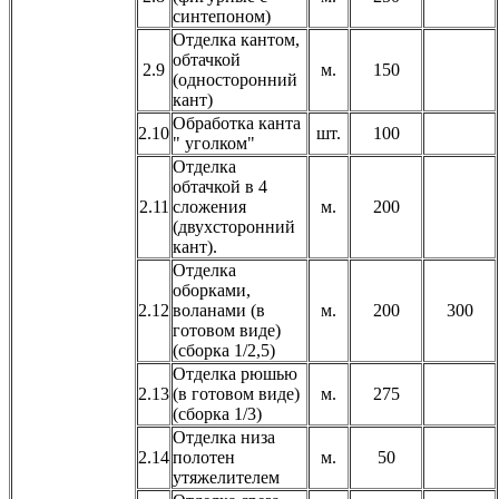
синтепоном)
Отделка кантом,
обтачкой
2.9
м.
150
(односторонний
кант)
Обработка канта
2.10
шт.
100
" уголком"
Отделка
обтачкой в 4
2.11
сложения
м.
200
(двухсторонний
кант).
Отделка
оборками,
2.12
воланами (в
м.
200
300
готовом виде)
(сборка 1/2,5)
Отделка рюшью
2.13
(в готовом виде)
м.
275
(сборка 1/3)
Отделка низа
2.14
полотен
м.
50
утяжелителем