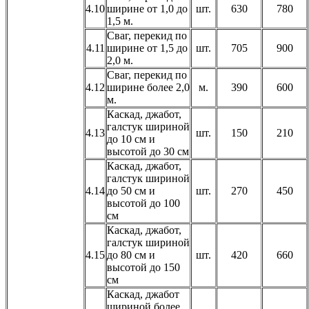
4.10
ширине от 1,0 до
шт.
630
780
1,5 м.
Сваг, перекид по
4.11
ширине от 1,5 до
шт.
705
900
2,0 м.
Сваг, перекид по
4.12
ширине более 2,0
м.
390
600
м.
Каскад, джабот,
галстук шириной
4.13
шт.
150
210
до 10 см и
высотой до 30 см
Каскад, джабот,
галстук шириной
4.14
до 50 см и
шт.
270
450
высотой до 100
см
Каскад, джабот,
галстук шириной
4.15
до 80 см и
шт.
420
660
высотой до 150
см
Каскад, джабот
шириной более