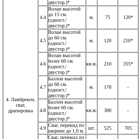
двустор.)*
Волан высотой
до 15 см.
4.4
м.
75
120*
(одност./
двустор.)*
Волан высотой
до 60 см.
4.5
м.
120
210*
(одност./
двустор.)*
Волан высотой
более 60 см.
4.6
кв.м.
210
355*
(одност./
двустор.)*
Баллон высотой
до 60 см.
4.7
м.
170
-
(одност./
двустор.)*
4. Ламбрекен,
Баллон высотой
сваг,
более 60 см.
4.8
кв.м.
300
-
драпировка
(одност./
двустор.)*
Сваг, перекид по
4.9
шт.
525
705
ширине до 1,0 м.
Сваг, перекид по