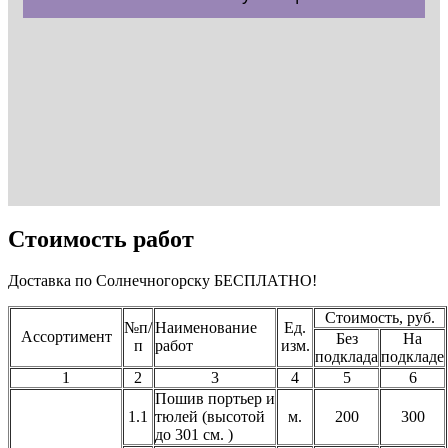
Стоимость работ
Доставка по Солнечногорску БЕСПЛАТНО!
Стоимость, руб.
№п/
Наименование
Ед.
Ассортимент
Без
На
п
работ
изм.
подклада
подкладе
1
2
3
4
5
6
Пошив портьер и
1.1
тюлей (высотой
м.
200
300
до 301 см. )