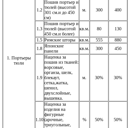
Пошив портьер и
тюлей (высотой
1.2
м.
300
400
301 см.и до 450
см)
Пошив портьер и
1.3
тюлей (высотой
кв.м.
80
130
450 см.и более)
1.5
Римские шторы
кв.м.
555
880
Японские
1.8
кв.м.
300
450
панели
Наценка за
1. Портьеры
пошив из тканей:
тюли
ворсовые,
органза, шелк,
1.9
блекаут,
м.
30%
30%
сетка,жатка,
шенил,
двухслойные,
вышевка.
Наценка за
изделия на
фигурные
1.10
(арочные,
%
50%
50%
триугольные,