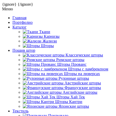
{ignore}
{/ignore}
Меню
Главная
Портфолио
Каталог
Ткани
Карнизы
Жалюзи
Шторы
Пошив штор
Классические шторы
Римские шторы
Шторы Прованс
Шторы с ламбрекеном
Шторы на люверсах
Рулонные шторы
Австрийские шторы
Французские шторы
Английские шторы
Шторы Хай Тек
Шторы Кантри
Японские шторы
Текстиль
Покрывало